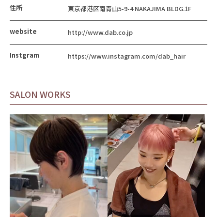
住所
東京都港区南青山5-9-4 NAKAJIMA BLDG.1F
website
http://www.dab.co.jp
Instgram
https://www.instagram.com/dab_hair
SALON WORKS