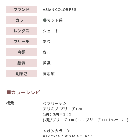
ブランド
ASIAN COLOR FES
カラー
マット系
レングス
ショート
ブリーチ
あり
白髪
なし
髪質
普通
明るさ
高明度
■カラーレシピ
根元
＜ブリーチ＞
アリミノ ブリーチ120
1剤：2剤＝1：2
(2剤/ブリーチ OX 6%：ブリーチ OX 1%＝1：1)
＜オンカラー＞
P13 CYAN：P13 MINT=6：1