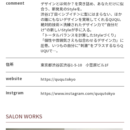
comment
デザインとは何か？を突き詰め、あなただけに似
合う、新発見のStyleを。
渋谷1丁目＜シブイチ＞に型にはまらない、ほか
の誰にもないデザインを実現してくれるQUQU。
絶対的技術×洗練されたデザイン力で"自分だ
け"の新しいStyleが手に入る。
「トータルバランスを計算したStyleづくり」
「個性や雰囲気さえも似合わせるデザイン力」に
圧巻。いつもの自分に"刺激"をプラスするならQ
UQUで―。
住所
東京都渋谷区渋谷1-5-10 小笠原ビル1F
website
https://ququ.tokyo
Instgram
https://www.instagram.com/ququtokyo
SALON WORKS