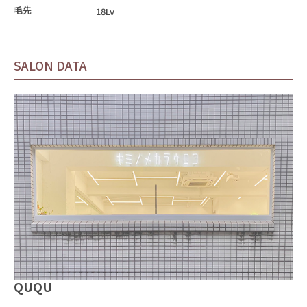
毛先
18Lv
SALON DATA
QUQU