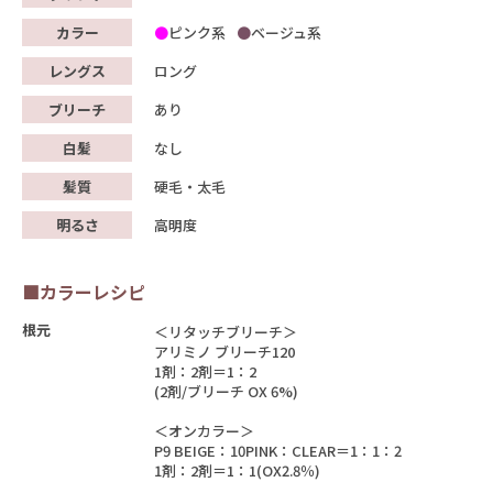
カラー
ピンク系
ベージュ系
レングス
ロング
ブリーチ
あり
白髪
なし
髪質
硬毛・太毛
明るさ
高明度
■カラーレシピ
根元
＜リタッチブリーチ＞
アリミノ ブリーチ120
1剤：2剤＝1：2
(2剤/ブリーチ OX 6%)
＜オンカラー＞
P9 BEIGE：10PINK：CLEAR＝1：1：2
1剤：2剤＝1：1(OX2.8％)