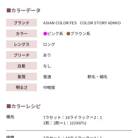
■カラーデータ
ブランド
ASIAN COLOR FES
COLOR STORY ADMIO
カラー
ピンク系
ブラウン系
レングス
ロング
ブリーチ
あり
白髪
なし
髪質
普通
軟毛・細毛
明るさ
中明度
■カラーレシピ
根元
7ラセット：10ライラック＝2：1
1剤：2剤＝1：1(OX6％)
中間
7ラセット：10ライラック＝2：1