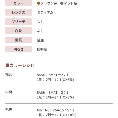
カラー
ブラウン系
マット系
レングス
ミディアム
ブリーチ
なし
白髪
なし
髪質
普通
明るさ
低明度
■カラーレシピ
根元
8ASH：8MAT＝2：1
1剤：2剤＝1：1(OX6％)
中間
8ASH：8MAT＝2：1
1剤：2剤＝1：1(OX6％)
毛先
M6：N6：V6＝15：5：2
1剤：2剤＝1：1(OX2.8％)