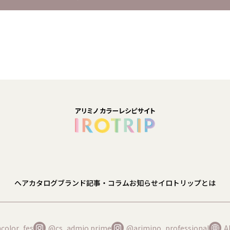
ヘアカタログ
ブランド
記事・コラム
お知らせ
イロトリップとは
color_fes
@cs_admio.prime
@arimino_professional
A