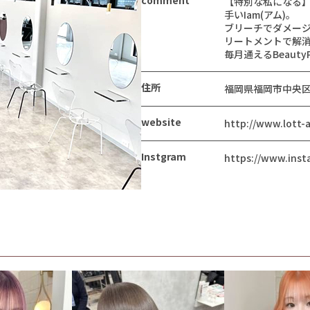
comment
【特別な私になる
手いIam(アム)。
ブリーチでダメージ
リートメントで解
毎月通えるBeauty
住所
福岡県福岡市中央区今
website
http://www.lott-a
Instgram
https://www.inst