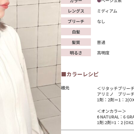
カラー
ベージュ系
レングス
ミディアム
ブリーチ
なし
白髪
髪質
普通
明るさ
高明度
■カラーレシピ
根元
＜リタッチブリー
アリミノ ブリーチ
1剤：2剤＝1：2(OX
＜オンカラー＞
6 NATURAL：6 GR
1剤:2剤=1：2 (OX2