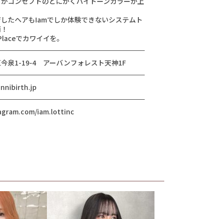
】がコンセプトのとにかくハイトーンカラーが上
したヘアもIamでしか体験できないシステムト
消！
Placeでカワイイを。
泉1-19-4 アーバンフォレスト天神1F
nnibirth.jp
agram.com/iam.lottinc