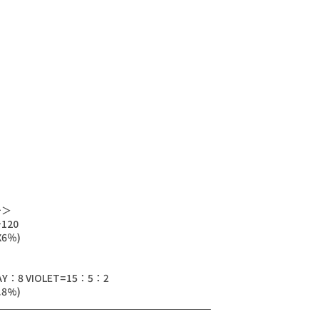
チ＞
120
6％)
AY：8 VIOLET=15：5：2
.8%)