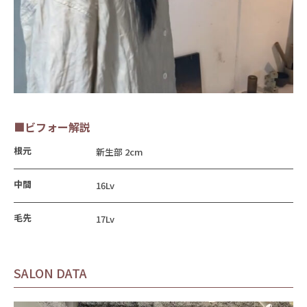
■ビフォー解説
根元
新生部 2cm
中間
16Lv
毛先
17Lv
SALON DATA