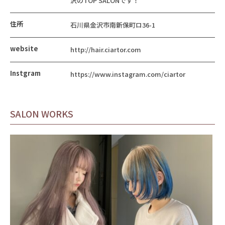
沢のTOP SALONです！
住所
石川県金沢市南新保町ロ36-1
website
http://hair.ciartor.com
Instgram
https://www.instagram.com/ciartor
SALON WORKS