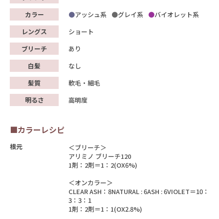
カラー
アッシュ系
グレイ系
バイオレット系
レングス
ショート
ブリーチ
あり
白髪
なし
髪質
軟毛・細毛
明るさ
高明度
■カラーレシピ
根元
＜ブリーチ＞
アリミノ ブリーチ120
1剤：2剤＝1：2(OX6%)
＜オンカラー＞
CLEAR ASH：8NATURAL : 6ASH : 6VIOLET＝10：
3：3：1
1剤：2剤＝1：1(OX2.8%)