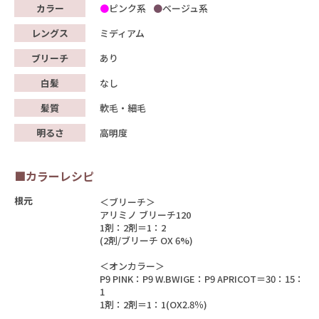
カラー
ピンク系
ベージュ系
レングス
ミディアム
ブリーチ
あり
白髪
なし
髪質
軟毛・細毛
明るさ
高明度
■カラーレシピ
根元
＜ブリーチ＞
アリミノ ブリーチ120
1剤：2剤＝1：2
(2剤/ブリーチ OX 6%)
＜オンカラー＞
P9 PINK：P9 W.BWIGE：P9 APRICOT＝30：15：
1
1剤：2剤＝1：1(OX2.8％)