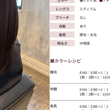
カラー
グレイ系
ナチ
レングス
ミディアム
ブリーチ
なし
白髪
あり
髪質
硬毛・太毛
明るさ
中明度
■カラーレシピ
根元
8 NG：8 BE＝1：1
1剤：2剤＝1：1(OX
中間
8 NG：8 BE＝1：1
1剤：2剤＝1：1(OX
毛先
8 NG：8 BE＝1：1