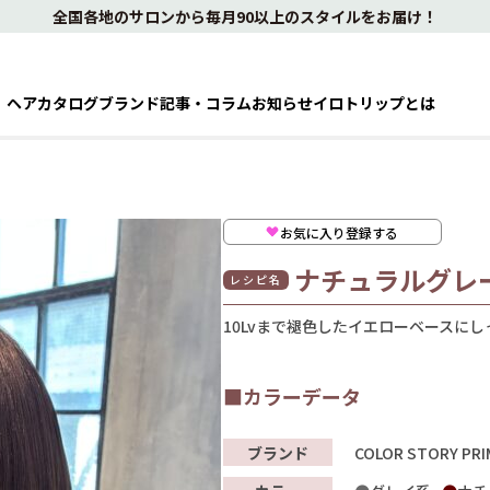
全国各地のサロンから毎月90以上のスタイルをお届け！
ヘアカタログ
ブランド
記事・コラム
お知らせ
イロトリップとは
お気に入り登録する
ナチュラルグレ
レシピ名
10Lvまで褪色したイエローベースに
■カラーデータ
ブランド
COLOR STORY PRI