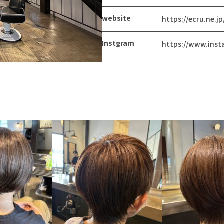
website
https://ecru.ne.j
Instgram
https://www.insta