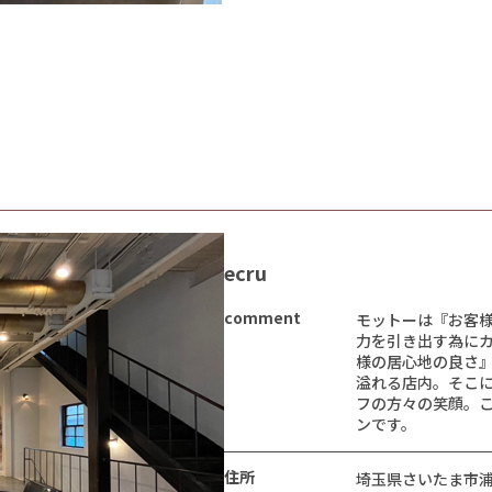
ecru
comment
モットーは『お客様
力を引き出す為に
様の居心地の良さ
溢れる店内。そこ
フの方々の笑顔。
ンです。
住所
埼玉県さいたま市浦和