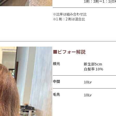
1剤：2剤＝1：1(OX
※比率は組み合わせ比
※1 剤：2 剤は混合比
■ビフォー解説
根元
新生部5cm
白髪率 10%
中間
10Lv
毛先
10Lv