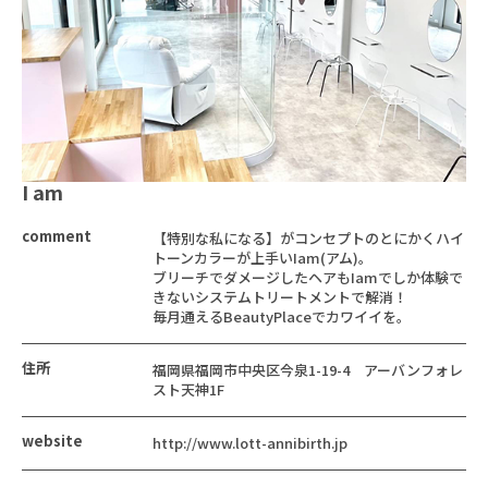
I am
comment
【特別な私になる】がコンセプトのとにかくハイ
トーンカラーが上手いIam(アム)。
ブリーチでダメージしたヘアもIamでしか体験で
きないシステムトリートメントで解消！
毎月通えるBeautyPlaceでカワイイを。
住所
福岡県福岡市中央区今泉1-19-4 アーバンフォレ
スト天神1F
website
http://www.lott-annibirth.jp