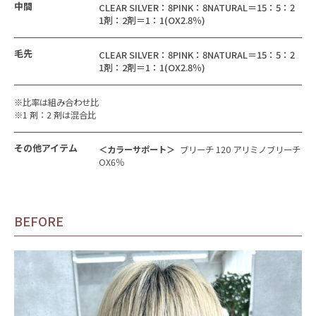
中間
CLEAR SILVER：8PINK：8NATURAL＝15：5：2
1剤：2剤＝1：1(OX2.8％)
毛先
CLEAR SILVER：8PINK：8NATURAL＝15：5：2
1剤：2剤＝1：1(OX2.8％)
※比率は組み合わせ比
※1 剤：2 剤は混合比
その他アイテム
＜カラーサポート＞
ブリーチ 120 アリミノブリーチ
OX6％
BEFORE