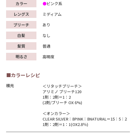
カラー
ピンク系
レングス
ミディアム
ブリーチ
あり
白髪
なし
髪質
普通
明るさ
高明度
■カラーレシピ
根元
＜リタッチブリーチ＞
アリミノ ブリーチ120
1剤：2剤＝1：2
(2剤/ブリーチ OX 6%)
＜オンカラー＞
CLEAR SILVER：8PINK：8NATURAL＝15：5：2
1剤：2剤＝1：1(OX2.8％)