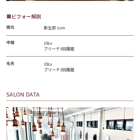
■ビフォー解説
根元
新生部 1cm
中間
19Lv
ブリーチ3回履歴
毛先
19Lv
ブリーチ3回履歴
SALON DATA