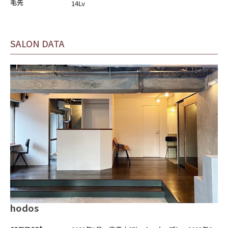
毛先
14Lv
SALON DATA
hodos