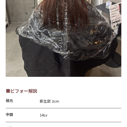
■ビフォー解説
根元
新生部 2cm
中間
14Lv