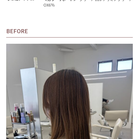
OX6％
BEFORE