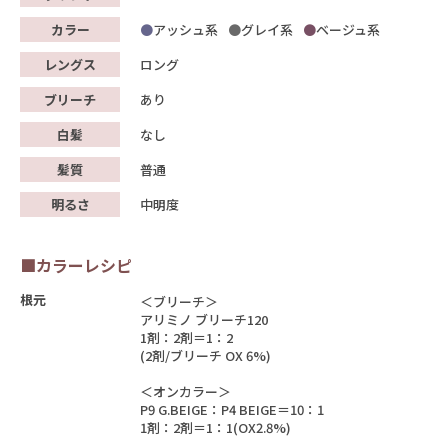
カラー
アッシュ系
グレイ系
ベージュ系
レングス
ロング
ブリーチ
あり
白髪
なし
髪質
普通
明るさ
中明度
■カラーレシピ
根元
＜ブリーチ＞
アリミノ ブリーチ120
1剤：2剤＝1：2
(2剤/ブリーチ OX 6%)
＜オンカラー＞
P9 G.BEIGE：P4 BEIGE＝10：1
1剤：2剤＝1：1(OX2.8%)