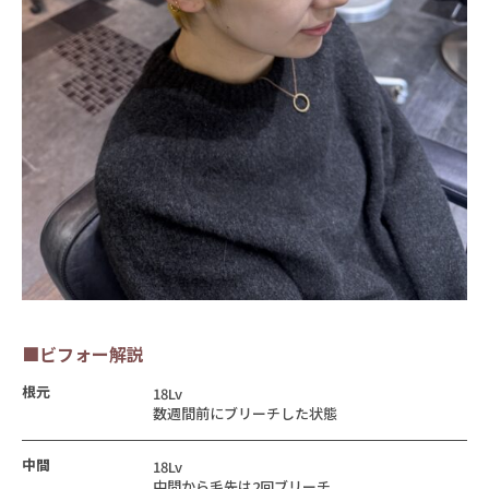
■ビフォー解説
根元
18Lv
数週間前にブリーチした状態
中間
18Lv
中間から毛先は2回ブリーチ