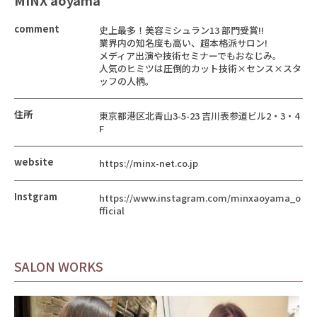
MINX aoyama
comment
史上最多！美容ミシュラン13 部門受賞!!
業界内の知名度も高い、超本格派サロン!
メディア出演や技術セミナーでもおなじみ。
人気のヒミツは圧倒的カット技術×センス×スタ
ッフの人柄。
住所
東京都港区北青山3-5-23 吉川表参道ビル2・3・4
F
website
https://minx-net.co.jp
Instgram
https://www.instagram.com/minxaoyama_o
fficial
SALON WORKS