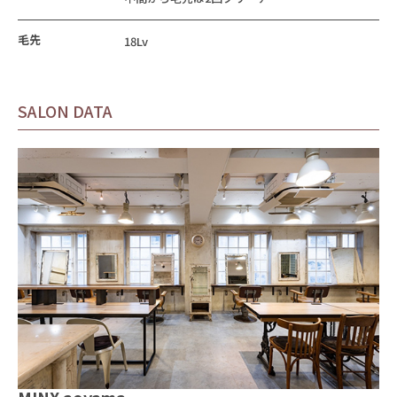
毛先
18Lv
SALON DATA