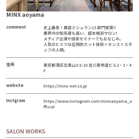
MINX aoyama
comment
史上最多！美容ミシュラン13 部門受賞!!
業界内の知名度も高い、超本格派サロン!
メディア出演や技術セミナーでもおなじみ。
人気のヒミツは圧倒的カット技術×センス×スタ
ッフの人柄。
住所
東京都港区北青山3-5-23 吉川表参道ビル2・3・4
F
website
https://minx-net.co.jp
Instgram
https://www.instagram.com/minxaoyama_o
fficial
SALON WORKS