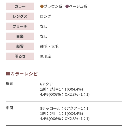
カラー
ブラウン系
ベージュ系
レングス
ロング
ブリーチ
なし
白髪
なし
髪質
硬毛・太毛
明るさ
低明度
■カラーレシピ
根元
6アクア
1剤：2剤＝1：1(OX4.4％)
4.4%(OX6%：OX2.8%=1：1)
中間
8チャコール：6アクア＝1：1
1剤：2剤＝1：1(OX4.4％)
4.4%(OX6%：OX2.8%=1：1)