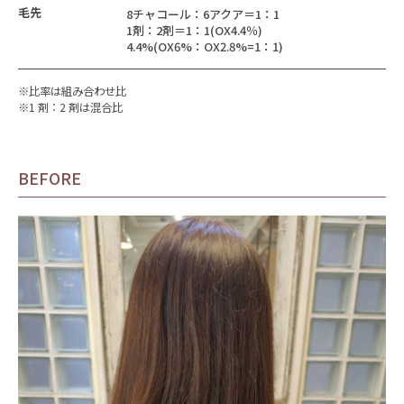
毛先
8チャコール：6アクア＝1：1
1剤：2剤＝1：1(OX4.4％)
4.4%(OX6%：OX2.8%=1：1)
※比率は組み合わせ比
※1 剤：2 剤は混合比
BEFORE