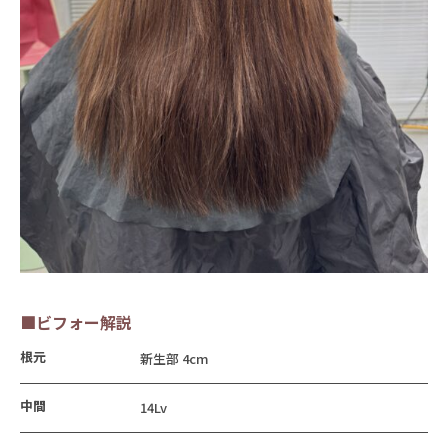
■ビフォー解説
根元
新生部 4cm
中間
14Lv