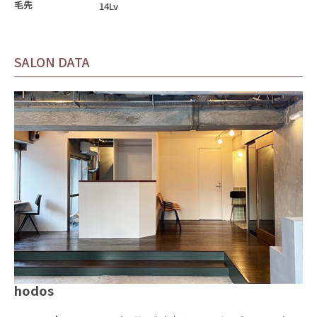
毛先
14Lv
SALON DATA
hodos