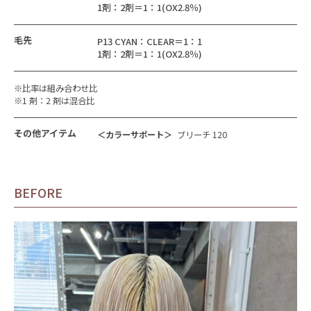
1剤：2剤＝1：1(OX2.8％)
毛先
P13 CYAN：CLEAR＝1：1
1剤：2剤＝1：1(OX2.8％)
※比率は組み合わせ比
※1 剤：2 剤は混合比
その他アイテム
＜カラーサポート＞
ブリーチ 120
BEFORE