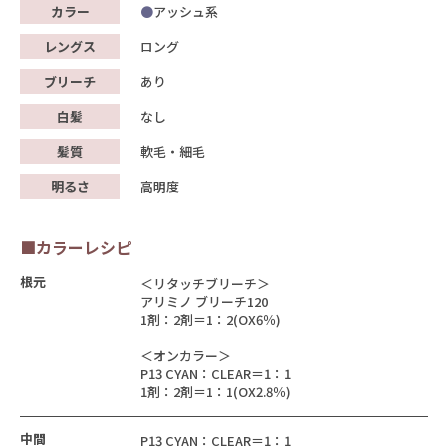
カラー
アッシュ系
レングス
ロング
ブリーチ
あり
白髪
なし
髪質
軟毛・細毛
明るさ
高明度
■カラーレシピ
根元
＜リタッチブリーチ＞
アリミノ ブリーチ120
1剤：2剤＝1：2(OX6％)
＜オンカラー＞
P13 CYAN：CLEAR＝1：1
1剤：2剤＝1：1(OX2.8％)
中間
P13 CYAN：CLEAR＝1：1