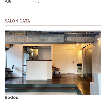
毛先
18Lv
SALON DATA
hodos