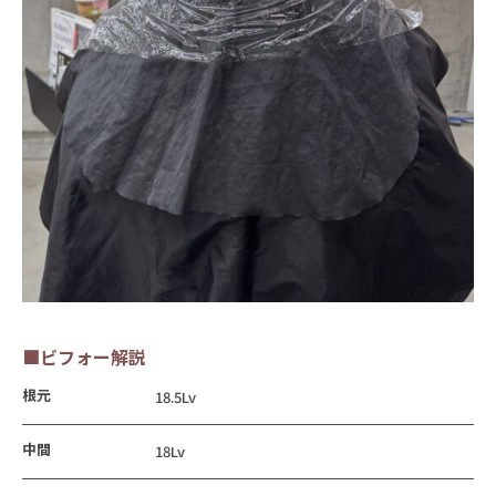
■ビフォー解説
根元
18.5Lv
中間
18Lv