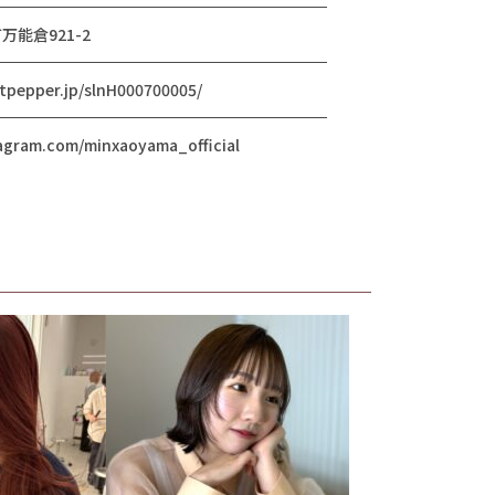
能倉921-2
otpepper.jp/slnH000700005/
agram.com/minxaoyama_official