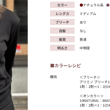
カラー
ナチュラル系
レングス
ミディアム
ブリーチ
あり
白髪
なし
髪質
普通
明るさ
中明度
■カラーレシピ
根元
＜ブリーチ＞
アリミノ ブリーチ1
1剤：2剤＝1：2(OX
＜オンカラー＞
10NATURAL：8NA
1剤：2剤＝1：1(OX