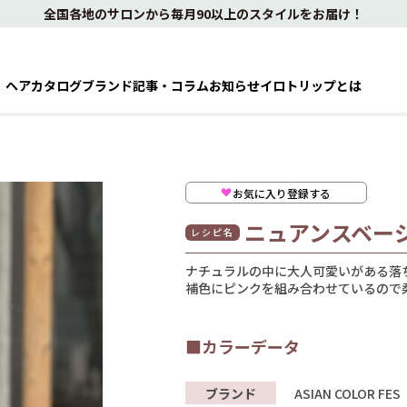
全国各地のサロンから毎月90以上のスタイルをお届け！
ヘアカタログ
ブランド
記事・コラム
お知らせ
イロトリップとは
お気に入り登録する
ニュアンスベー
レシピ名
ナチュラルの中に大人可愛いがある落
補色にピンクを組み合わせているので
■カラーデータ
ブランド
ASIAN COLOR FES