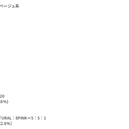
ベージュ系
20
6%)
TURAL：8PINK＝5：5：1
2.8%）