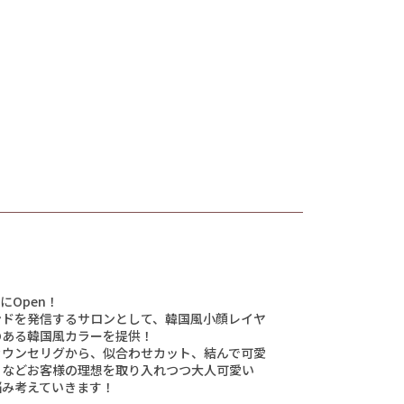
にOpen！
ンドを発信するサロンとして、韓国風小顔レイヤ
のある韓国風カラーを提供！
カウンセリグから、似合わせカット、結んで可愛
トなどお客様の理想を取り入れつつ大人可愛い
悩み考えていきます！