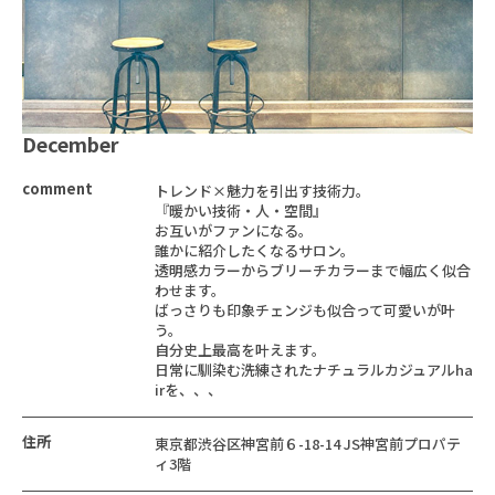
December
comment
トレンド×魅力を引出す技術力。
『暖かい技術・人・空間』
お互いがファンになる。
誰かに紹介したくなるサロン。
透明感カラーからブリーチカラーまで幅広く似合
わせます。
ばっさりも印象チェンジも似合って可愛いが叶
う。
自分史上最高を叶えます。
日常に馴染む洗練されたナチュラルカジュアルha
irを、、、
住所
東京都渋谷区神宮前６-18-14 JS神宮前プロパテ
ィ3階