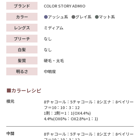
ブランド
COLOR STORY ADMIO
カラー
アッシュ系
グレイ系
マット系
レングス
ミディアム
ブリーチ
なし
白髪
なし
髪質
硬毛・太毛
明るさ
中明度
■カラーレシピ
根元
8チャコール：5チャコール：8シエナ：8ベイリー
フ＝10：10：3：12
1剤：2剤＝1：1(OX4.4%)
4.4%(OX6%：OX2.8%=1：1)
中間
8チャコール：5チャコール：8シエナ：8ベイリー
フ＝10：10：3：12