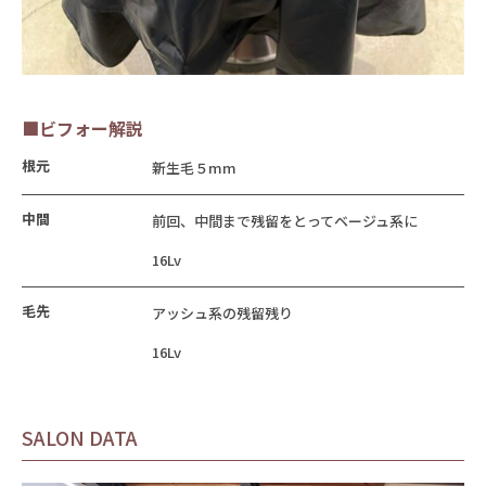
■ビフォー解説
根元
新生毛５mm
中間
前回、中間まで残留をとってベージュ系に
16Lv
毛先
アッシュ系の残留残り
16Lv
SALON DATA