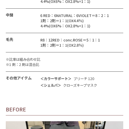
4.4%(OX6%：OX2.8%=1：1)
中間
6 RED：6NATURAL：6VIOLET＝8：2：1
1剤：2剤＝1：1(OX4.4％)
4.4%(OX6%：OX2.8%=1：1)
毛先
R8：12RED：conc.ROSE＝5：1：1
1剤：2剤＝1：1(OX2.8％)
※比率は組み合わせ比
※1 剤：2 剤は混合比
その他アイテム
＜カラーサポート＞
ブリーチ 120
＜シェルパ＞
クローズキープマスク
BEFORE