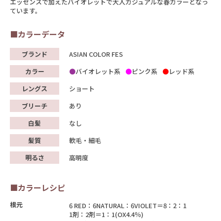
エッセンスで加えたバイオレットで大人カジュアルな春カラーとなっ
ています。
■カラーデータ
ブランド
ASIAN COLOR FES
カラー
バイオレット系
ピンク系
レッド系
レングス
ショート
ブリーチ
あり
白髪
なし
髪質
軟毛・細毛
明るさ
高明度
■カラーレシピ
根元
6 RED：6NATURAL：6VIOLET＝8：2：1
1剤：2剤＝1：1(OX4.4％)