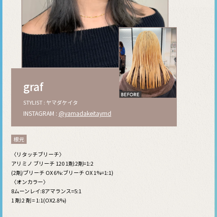
graf
STYLIST : ヤマダケイタ
INSTAGRAM :
@yamadakeitaymd
根元
〈リタッチブリーチ〉
アリミノ ブリーチ 120 1剤:2剤=1:2
(2剤/ブリーチ OX 6%:ブリーチ OX 1%=1:1)
〈オンカラー〉
8ムーンレイ:8アマランス=5:1
1 剤:2 剤 = 1:1(OX2.8%)