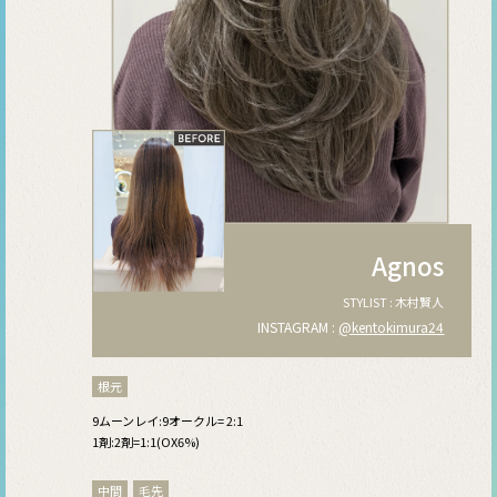
Agnos
STYLIST : 木村賢人
INSTAGRAM :
@kentokimura24
根元
9ムーンレイ:9オークル= 2:1
1剤:2剤=1:1(OX6%)
中間
毛先