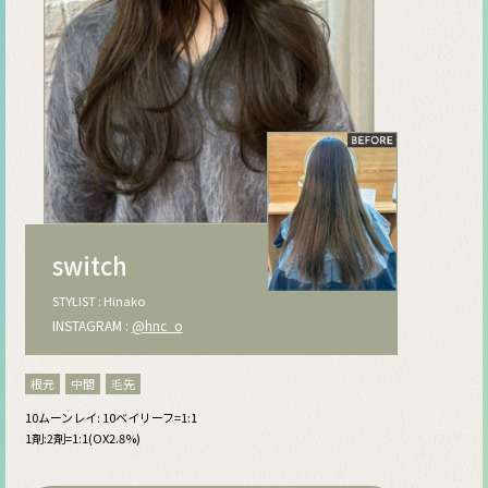
switch
STYLIST : Hinako
INSTAGRAM :
@hnc_o
根元
中間
毛先
10ムーンレイ: 10ベイリーフ=1:1
1剤:2剤=1:1(OX2.8%)