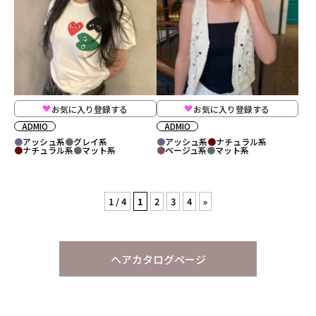
お気に入り登録する
お気に入り登録する
ADMIO
ADMIO
アッシュ系
グレイ系
アッシュ系
ナチュラル系
ナチュラル系
マット系
ベージュ系
マット系
1 / 4
1
2
3
4
»
ヘアカタログページ