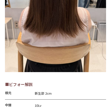
■ビフォー解説
根元
新生部 2cm
中間
10Lv