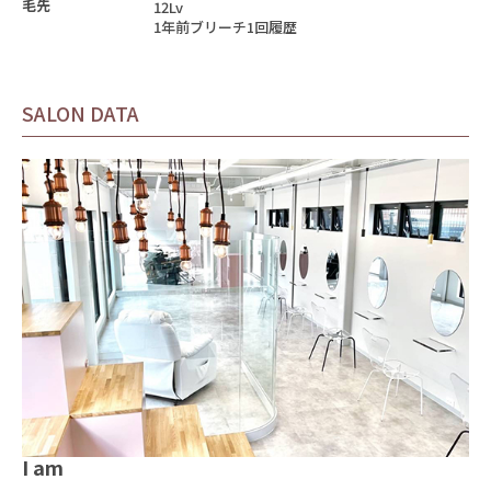
毛先
12Lv
1年前ブリーチ1回履歴
SALON DATA
I am