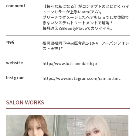
comment
【特別な私になる】がコンセプトのとにかくハイ
トーンカラーが上手いIam(アム)。
ブリーチでダメージしたヘアもIamでしか体験で
きないシステムトリートメントで解消！
毎月通えるBeautyPlaceでカワイイを。
住所
福岡県福岡市中央区今泉1-19-4 アーバンフォレ
スト天神1F
website
http://www.lott-annibirth.jp
Instgram
https://www.instagram.com/iam.lottinc
SALON WORKS