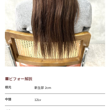
■ビフォー解説
根元
新生部 2cm
中間
12Lv