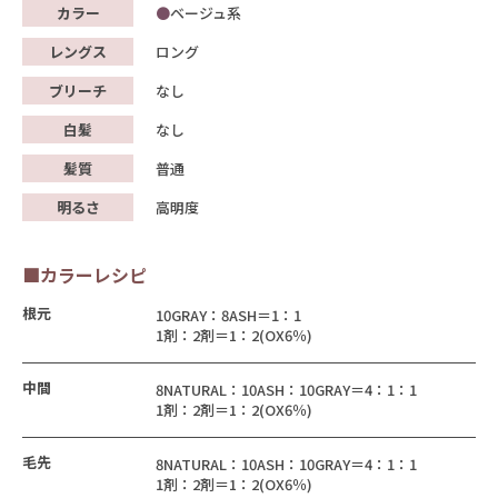
カラー
ベージュ系
レングス
ロング
ブリーチ
なし
白髪
なし
髪質
普通
明るさ
高明度
■カラーレシピ
根元
10GRAY：8ASH＝1：1
1剤：2剤＝1：2(OX6％)
中間
8NATURAL：10ASH：10GRAY＝4：1：1
1剤：2剤＝1：2(OX6％)
毛先
8NATURAL：10ASH：10GRAY＝4：1：1
1剤：2剤＝1：2(OX6％)