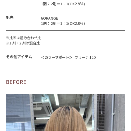
1剤：2剤＝1：1(OX2.8％)
毛先
6ORANGE
1剤：2剤＝1：1(OX2.8％)
※比率は組み合わせ比
※1 剤：2 剤は混合比
その他アイテム
＜カラーサポート＞
ブリーチ 120
BEFORE