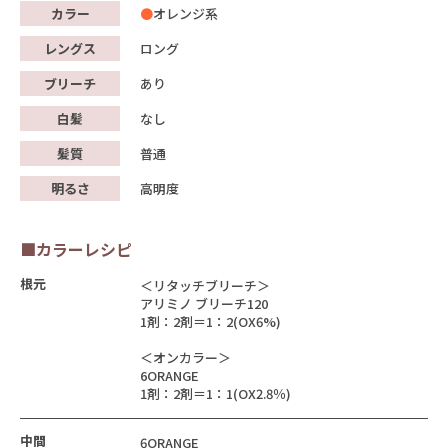
カラー
オレンジ系
レングス
ロング
ブリーチ
あり
白髪
なし
髪質
普通
明るさ
高明度
■カラーレシピ
根元
＜リタッチブリーチ＞
アリミノ ブリーチ120
1剤：2剤＝1：2(OX6%)
＜オンカラー＞
6ORANGE
1剤：2剤＝1：1(OX2.8％)
中間
6ORANGE