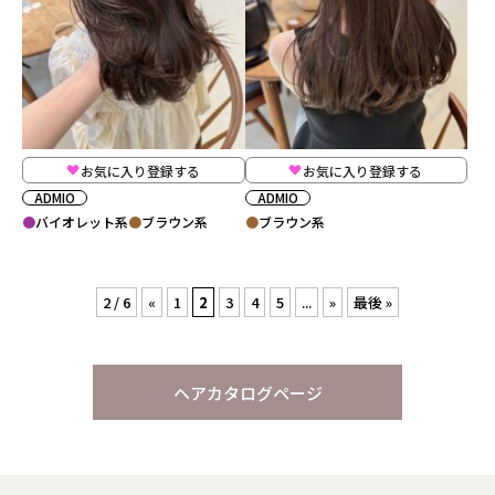
お気に入り登録する
お気に入り登録する
ADMIO
ADMIO
バイオレット系
ブラウン系
ブラウン系
2 / 6
«
1
2
3
4
5
...
»
最後 »
ヘアカタログページ